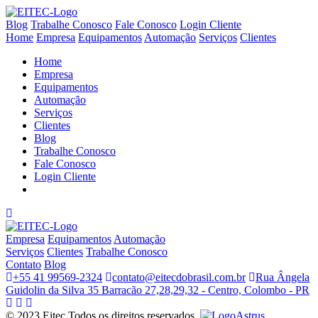
Blog
Trabalhe Conosco
Fale Conosco
Login Cliente
Home
Empresa
Equipamentos
Automação
Serviços
Clientes
Home
Empresa
Equipamentos
Automação
Serviços
Clientes
Blog
Trabalhe Conosco
Fale Conosco
Login Cliente
Empresa
Equipamentos
Automação
Serviços
Clientes
Trabalhe Conosco
Contato
Blog
+55 41 99569-2324
contato@eitecdobrasil.com.br
Rua Ângela
Guidolin da Silva 35 Barracão 27,28,29,32 - Centro, Colombo - PR
© 2023 Eitec Todos os direitos reservados.